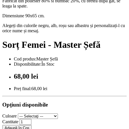
Fabricat din poliester 80% si bumbac 20%, cu bretea dupa gat, se
leaga la spate.
Dimensiune 90x65 cm.
Alegeți din culorile negru, alb, roșu sau albastru și personalizați-l cu
orice nume și mesaj.
Sorț Femei - Master Șefă
Cod produs:Master Șefă
Disponibilitate:În Stoc
68,00 lei
Preț final:68,00 lei
Opţiuni disponibile
Culoare
Cantitate
Adaugă în Coş