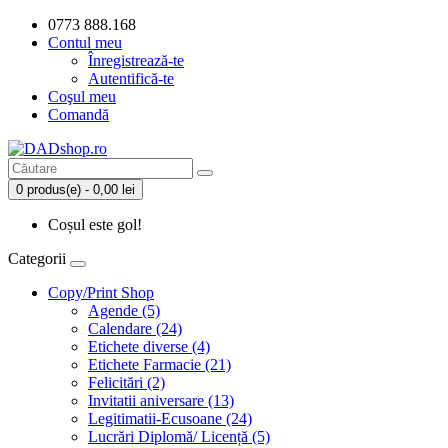
0773 888.168
Contul meu
Înregistrează-te
Autentifică-te
Coşul meu
Comandă
0 produs(e) - 0,00 lei
Coșul este gol!
Categorii
Copy/Print Shop
Agende (5)
Calendare (24)
Etichete diverse (4)
Etichete Farmacie (21)
Felicitări (2)
Invitatii aniversare (13)
Legitimatii-Ecusoane (24)
Lucrări Diplomă/ Licență (5)