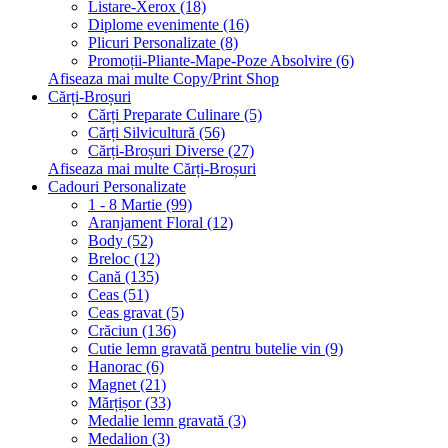
Listare-Xerox (18)
Diplome evenimente (16)
Plicuri Personalizate (8)
Promoții-Pliante-Mape-Poze Absolvire (6)
Afiseaza mai multe Copy/Print Shop
Cărți-Broșuri
Cărți Preparate Culinare (5)
Cărți Silvicultură (56)
Cărți-Broșuri Diverse (27)
Afiseaza mai multe Cărți-Broșuri
Cadouri Personalizate
1 - 8 Martie (99)
Aranjament Floral (12)
Body (52)
Breloc (12)
Cană (135)
Ceas (51)
Ceas gravat (5)
Crăciun (136)
Cutie lemn gravată pentru butelie vin (9)
Hanorac (6)
Magnet (21)
Mărțișor (33)
Medalie lemn gravată (3)
Medalion (3)