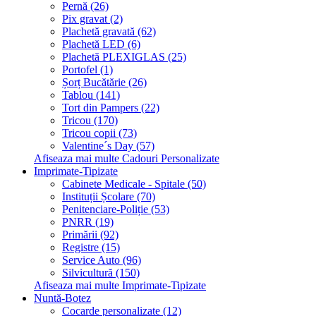
Pernă (26)
Pix gravat (2)
Plachetă gravată (62)
Plachetă LED (6)
Plachetă PLEXIGLAS (25)
Portofel (1)
Șorț Bucătărie (26)
Tablou (141)
Tort din Pampers (22)
Tricou (170)
Tricou copii (73)
Valentine´s Day (57)
Afiseaza mai multe Cadouri Personalizate
Imprimate-Tipizate
Cabinete Medicale - Spitale (50)
Instituții Școlare (70)
Penitenciare-Poliție (53)
PNRR (19)
Primării (92)
Registre (15)
Service Auto (96)
Silvicultură (150)
Afiseaza mai multe Imprimate-Tipizate
Nuntă-Botez
Cocarde personalizate (12)