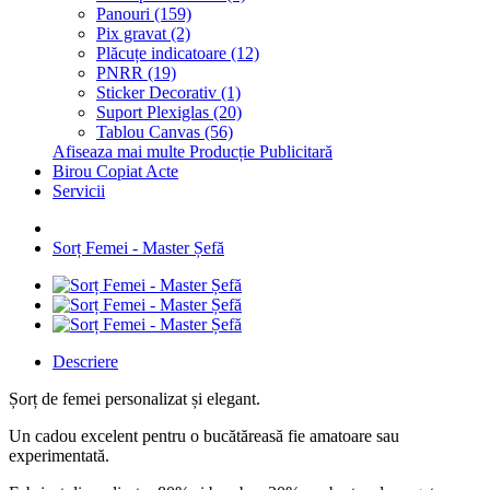
Panouri (159)
Pix gravat (2)
Plăcuțe indicatoare (12)
PNRR (19)
Sticker Decorativ (1)
Suport Plexiglas (20)
Tablou Canvas (56)
Afiseaza mai multe Producție Publicitară
Birou Copiat Acte
Servicii
Sorț Femei - Master Șefă
Descriere
Șorț de femei personalizat și elegant.
Un cadou excelent pentru o bucătăreasă fie amatoare sau
experimentată.