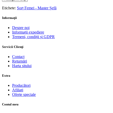
Etichete:
Sorț Femei - Master Șefă
Informaţii
Despre noi
Informații expediere
Termeni, condiții și GDPR
Servicii Clienţi
Contact
Returnări
Harta sitului
Extra
Producători
Afiliaţi
Oferte speciale
Contul meu