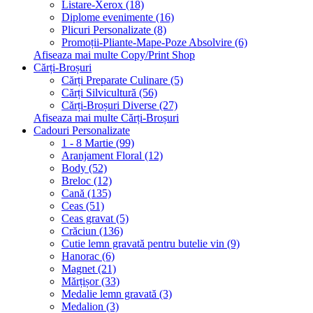
Listare-Xerox (18)
Diplome evenimente (16)
Plicuri Personalizate (8)
Promoții-Pliante-Mape-Poze Absolvire (6)
Afiseaza mai multe Copy/Print Shop
Cărți-Broșuri
Cărți Preparate Culinare (5)
Cărți Silvicultură (56)
Cărți-Broșuri Diverse (27)
Afiseaza mai multe Cărți-Broșuri
Cadouri Personalizate
1 - 8 Martie (99)
Aranjament Floral (12)
Body (52)
Breloc (12)
Cană (135)
Ceas (51)
Ceas gravat (5)
Crăciun (136)
Cutie lemn gravată pentru butelie vin (9)
Hanorac (6)
Magnet (21)
Mărțișor (33)
Medalie lemn gravată (3)
Medalion (3)