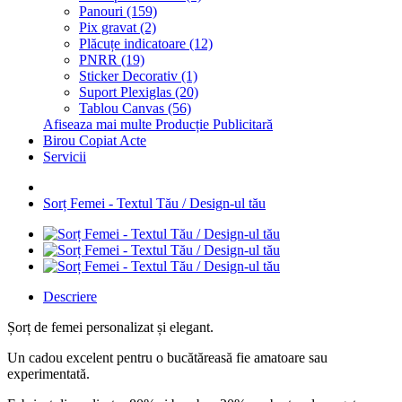
Panouri (159)
Pix gravat (2)
Plăcuțe indicatoare (12)
PNRR (19)
Sticker Decorativ (1)
Suport Plexiglas (20)
Tablou Canvas (56)
Afiseaza mai multe Producție Publicitară
Birou Copiat Acte
Servicii
Sorț Femei - Textul Tău / Design-ul tău
Descriere
Șorț de femei personalizat și elegant.
Un cadou excelent pentru o bucătăreasă fie amatoare sau
experimentată.