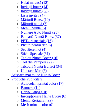
Halat mireasă (12)
Invitații botez (14)
Invitaţii nuntă (38)
Liste invitați (4)
Mărturii Botez (19)
Mărturii nuntă (2)
Meniu Nuntă (5)
Numere Auto Nuntă (25)
Pancartă Nuntă-Botez (37)
PET-uri speciale (16)
Plicuri pentru dar (6)
Set tăiere moț (4)
Sticle Speciale (31)
Tablou Nuntă Botez (16)
Tort din Pampers (22)
Tricouri Nuntă-Burlaci (34)
Umerașe Miri (8)
Afiseaza mai multe Nuntă-Botez
Producție Publicitară
Autocolant printat color (17)
Bannere (11)
Hartă-Planșă (10)
Inscripţionare Haine Lucru (6)
Meniu Restaurant (3)
Mesh printat color (0)