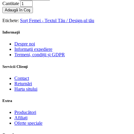
Cantitate
Adaugă în Coş
Etichete:
Sorț Femei - Textul Tău / Design-ul tău
Informaţii
Despre noi
Informații expediere
Termeni, condiții și GDPR
Servicii Clienţi
Contact
Returnări
Harta sitului
Extra
Producători
Afiliaţi
Oferte speciale