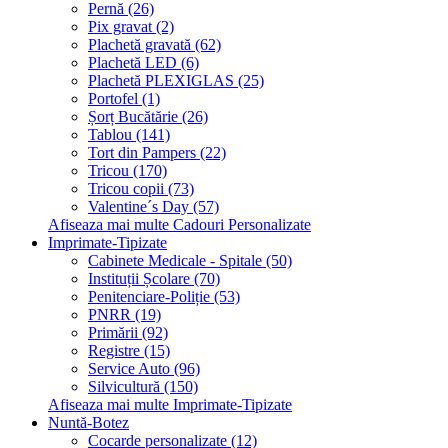
Pernă (26)
Pix gravat (2)
Plachetă gravată (62)
Plachetă LED (6)
Plachetă PLEXIGLAS (25)
Portofel (1)
Șorț Bucătărie (26)
Tablou (141)
Tort din Pampers (22)
Tricou (170)
Tricou copii (73)
Valentine´s Day (57)
Afiseaza mai multe Cadouri Personalizate
Imprimate-Tipizate
Cabinete Medicale - Spitale (50)
Instituții Școlare (70)
Penitenciare-Poliție (53)
PNRR (19)
Primării (92)
Registre (15)
Service Auto (96)
Silvicultură (150)
Afiseaza mai multe Imprimate-Tipizate
Nuntă-Botez
Cocarde personalizate (12)