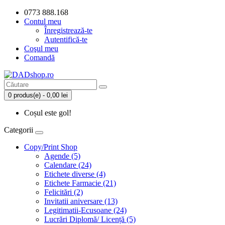
0773 888.168
Contul meu
Înregistrează-te
Autentifică-te
Coşul meu
Comandă
0 produs(e) - 0,00 lei
Coșul este gol!
Categorii
Copy/Print Shop
Agende (5)
Calendare (24)
Etichete diverse (4)
Etichete Farmacie (21)
Felicitări (2)
Invitatii aniversare (13)
Legitimatii-Ecusoane (24)
Lucrări Diplomă/ Licență (5)