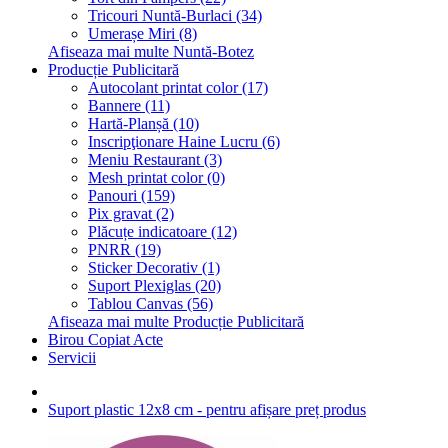
Tricouri Nuntă-Burlaci (34)
Umerașe Miri (8)
Afiseaza mai multe Nuntă-Botez
Producție Publicitară
Autocolant printat color (17)
Bannere (11)
Hartă-Planșă (10)
Inscripţionare Haine Lucru (6)
Meniu Restaurant (3)
Mesh printat color (0)
Panouri (159)
Pix gravat (2)
Plăcuțe indicatoare (12)
PNRR (19)
Sticker Decorativ (1)
Suport Plexiglas (20)
Tablou Canvas (56)
Afiseaza mai multe Producție Publicitară
Birou Copiat Acte
Servicii
Suport plastic 12x8 cm - pentru afișare preț produs