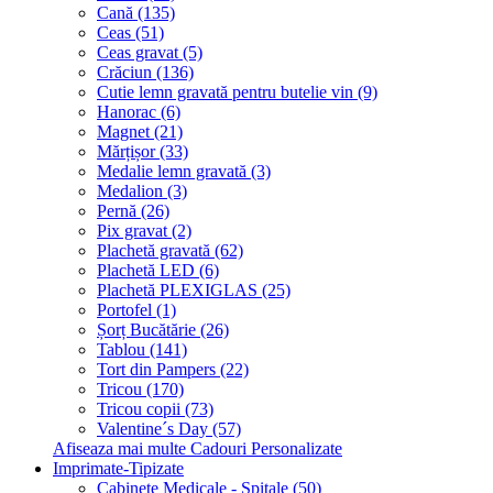
Cană (135)
Ceas (51)
Ceas gravat (5)
Crăciun (136)
Cutie lemn gravată pentru butelie vin (9)
Hanorac (6)
Magnet (21)
Mărțișor (33)
Medalie lemn gravată (3)
Medalion (3)
Pernă (26)
Pix gravat (2)
Plachetă gravată (62)
Plachetă LED (6)
Plachetă PLEXIGLAS (25)
Portofel (1)
Șorț Bucătărie (26)
Tablou (141)
Tort din Pampers (22)
Tricou (170)
Tricou copii (73)
Valentine´s Day (57)
Afiseaza mai multe Cadouri Personalizate
Imprimate-Tipizate
Cabinete Medicale - Spitale (50)