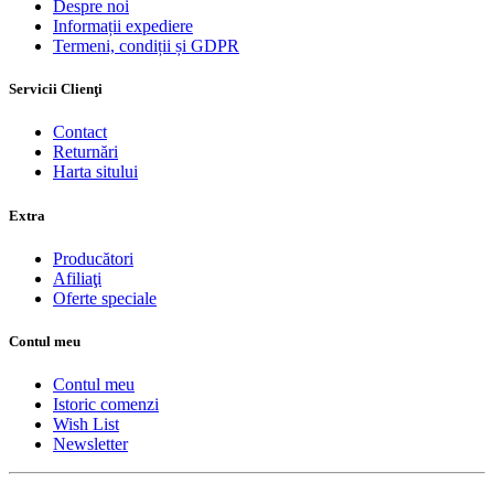
Despre noi
Informații expediere
Termeni, condiții și GDPR
Servicii Clienţi
Contact
Returnări
Harta sitului
Extra
Producători
Afiliaţi
Oferte speciale
Contul meu
Contul meu
Istoric comenzi
Wish List
Newsletter