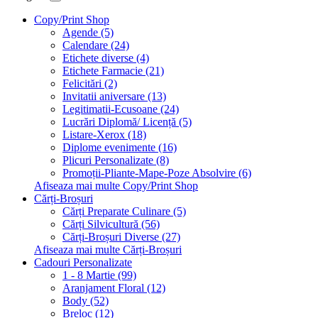
Copy/Print Shop
Agende (5)
Calendare (24)
Etichete diverse (4)
Etichete Farmacie (21)
Felicitări (2)
Invitatii aniversare (13)
Legitimatii-Ecusoane (24)
Lucrări Diplomă/ Licență (5)
Listare-Xerox (18)
Diplome evenimente (16)
Plicuri Personalizate (8)
Promoții-Pliante-Mape-Poze Absolvire (6)
Afiseaza mai multe Copy/Print Shop
Cărți-Broșuri
Cărți Preparate Culinare (5)
Cărți Silvicultură (56)
Cărți-Broșuri Diverse (27)
Afiseaza mai multe Cărți-Broșuri
Cadouri Personalizate
1 - 8 Martie (99)
Aranjament Floral (12)
Body (52)
Breloc (12)