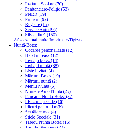
Instituții Școlare (70)
Penitenciare-Poliție (53)
PNRR (19)
Primării (92)
Registre (15)
Service Auto (96)
Silvicultură (150)
Afiseaza mai multe Imprimate-Tipizate
Nuntă-Botez
Cocarde personalizate (12)
Halat mireasă (12)
Invitații botez (14)
Invitaţii nuntă (38)
Liste invitați (4)
Mărturii Botez (19)
Mărturii nuntă (2)
Meniu Nuntă (5)
Numere Auto Nuntă (25)
Pancartă Nuntă-Botez (37)
PET-uri speciale (16)
Plicuri pentru dar (6)
Set tăiere moț (4)
Sticle Speciale (31)
Tablou Nuntă Botez (16)
Tort din Pampers (22)