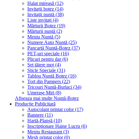
Halat mireasă (12)
Invitații botez (14)
Invitaţii nuntă (38)
Liste invitați (4)
Mărturii Botez (19)
Mărturii nuntă (2)
Meniu Nuntă (5)
Numere Auto Nuntă (25)
Pancartă Nuntă-Botez (37)
PET-uri speciale (16)
Plicuri pentru dar (6)
Set tăiere moț (4)
Sticle Speciale (31)
Tablou Nuntă Botez (16)
Tort din Pampers (22)
Tricouri Nuntă-Burlaci (34)
Umerașe Miri (8)
Afiseaza mai multe Nuntă-Botez
Producție Publicitară
Autocolant printat color (17)
Bannere (11)
Hartă-Planșă (10)
Inscripţionare Haine Lucru (6)
Meniu Restaurant (3)
Mesh printat color (0)