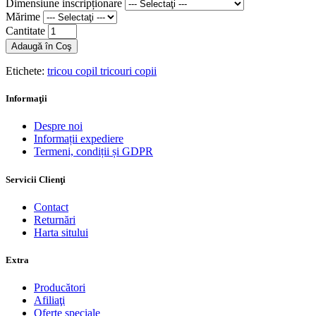
Dimensiune inscripționare
Mărime
Cantitate
Adaugă în Coş
Etichete:
tricou copil tricouri copii
Informaţii
Despre noi
Informații expediere
Termeni, condiții și GDPR
Servicii Clienţi
Contact
Returnări
Harta sitului
Extra
Producători
Afiliaţi
Oferte speciale