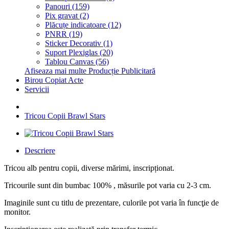
Panouri (159)
Pix gravat (2)
Plăcuțe indicatoare (12)
PNRR (19)
Sticker Decorativ (1)
Suport Plexiglas (20)
Tablou Canvas (56)
Afiseaza mai multe Producție Publicitară
Birou Copiat Acte
Servicii
Tricou Copii Brawl Stars
Descriere
Tricou alb pentru copii, diverse mărimi, inscripționat.
Tricourile sunt din bumbac 100% , măsurile pot varia cu 2-3 cm.
Imaginile sunt cu titlu de prezentare, culorile pot varia în funcţie de
monitor.