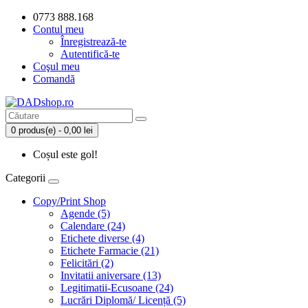
0773 888.168
Contul meu
Înregistrează-te
Autentifică-te
Coşul meu
Comandă
0 produs(e) - 0,00 lei
Coșul este gol!
Categorii
Copy/Print Shop
Agende (5)
Calendare (24)
Etichete diverse (4)
Etichete Farmacie (21)
Felicitări (2)
Invitatii aniversare (13)
Legitimatii-Ecusoane (24)
Lucrări Diplomă/ Licență (5)