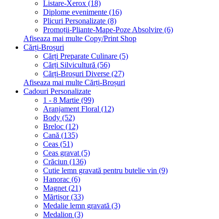
Listare-Xerox (18)
Diplome evenimente (16)
Plicuri Personalizate (8)
Promoții-Pliante-Mape-Poze Absolvire (6)
Afiseaza mai multe Copy/Print Shop
Cărți-Broșuri
Cărți Preparate Culinare (5)
Cărți Silvicultură (56)
Cărți-Broșuri Diverse (27)
Afiseaza mai multe Cărți-Broșuri
Cadouri Personalizate
1 - 8 Martie (99)
Aranjament Floral (12)
Body (52)
Breloc (12)
Cană (135)
Ceas (51)
Ceas gravat (5)
Crăciun (136)
Cutie lemn gravată pentru butelie vin (9)
Hanorac (6)
Magnet (21)
Mărțișor (33)
Medalie lemn gravată (3)
Medalion (3)