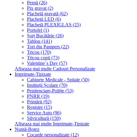
Pernă (26)
Pix gravat (2)
Plachetă gravată (62)
Plachetă LED (6)
Plachetă PLEXIGLAS (25)
Portofel (1)
Șorț Bucătărie (26)
Tablou (141)
Tort din Pampers (22)
Tricou (170)
Tricou copii (73)
Valentine´s Day (57)
Afiseaza mai multe Cadouri Personalizate
Imprimate-Tipizate
Cabinete Medicale - Spitale (50)
Instituții Școlare (70)
Penitenciare-Poliție (53)
PNRR (19)
Primării (92)
Registre (15)
Service Auto (96)
Silvicultură (150)
Afiseaza mai multe Imprimate-Tipizate
Nuntă-Botez
Cocarde personalizate (12)